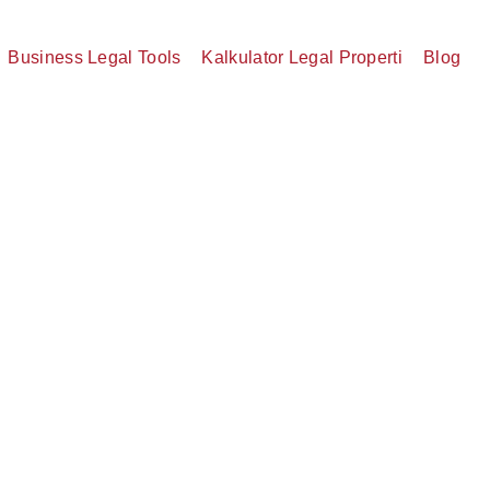
Business Legal Tools
Kalkulator Legal Properti
Blog
a Notaris Apakah Bisa
ter Legal Solution