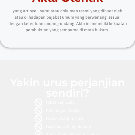
yang artinya… surat atau dokumen resmi yang dibuat oleh
atau di hadapan pejabat umum yang berwenang, sesuai
dengan ketentuan undang-undang.
Akta ini memiliki kekuatan
pembuktian yang sempurna di mata hukum.
Yakin urus perjanjian
sendiri?
Ribet dan Sulit
Kehilangan Waktu
Resiko Wanprestasi
Gak Punya Pengalaman
Tidak Diakui Pejabat Negara