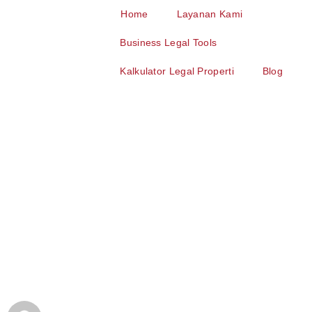
Home
Layanan Kami
Business Legal Tools
Kalkulator Legal Properti
Blog
Postnuptial
Agreement:
Perjanjian Setelah
Menikah dan Hal
yang Perlu Dipahami