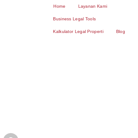
Home
Layanan Kami
Business Legal Tools
Kalkulator Legal Properti
Blog
Prenuptial
Agreement untuk
Pasangan WNI dan
WNA: Kenapa
Penting?