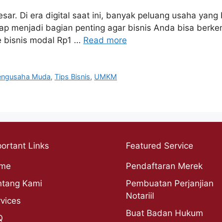
sar. Di era digital saat ini, banyak peluang usaha yan
etap menjadi bagian penting agar bisnis Anda bisa berk
e bisnis modal Rp1 …
Read more
engusaha Muda
,
Tips Bisnis
,
UMKM
ortant Links
Featured Service
me
Pendaftaran Merek
ntang Kami
Pembuatan Perjanjian
Notariil
vices
Buat Badan Hukum
Q