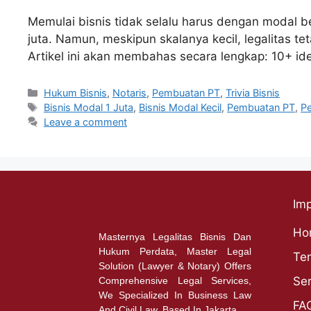
Memulai bisnis tidak selalu harus dengan modal be
juta. Namun, meskipun skalanya kecil, legalitas t
Artikel ini akan membahas secara lengkap: 10+ id
Hukum Bisnis
,
Notaris
,
Pembuatan PT
,
Trivia Bisnis
Bisnis Modal 1 Juta
,
Bisnis Modal Kecil
,
Pembuatan PT
,
P
Leave a comment
Imp
Ho
Masternya Legalitas Bisnis Dan
Hukum Perdata, Master Legal
Te
Solution (Lawyer & Notary) Offers
Ser
Comprehensive Legal Services,
We Specialized In Business Law
FA
And Civil Law. Based In Jakarta.