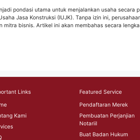
njadi pondasi utama untuk menjalankan usaha secara pr
in Usaha Jasa Konstruksi (IUJK). Tanpa izin ini, perusah
an mitra bisnis. Artikel ini akan membahas secara len
ortant Links
Featured Service
me
Pendaftaran Merek
ntang Kami
Pembuatan Perjanjian
Notariil
vices
Buat Badan Hukum
Q