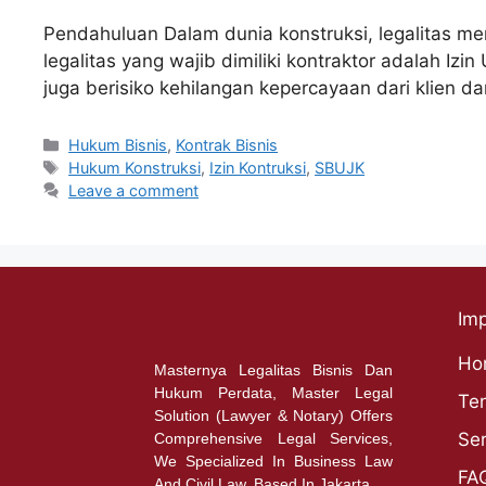
Pendahuluan Dalam dunia konstruksi, legalitas me
legalitas yang wajib dimiliki kontraktor adalah Iz
juga berisiko kehilangan kepercayaan dari klien d
Hukum Bisnis
,
Kontrak Bisnis
Hukum Konstruksi
,
Izin Kontruksi
,
SBUJK
Leave a comment
Imp
Ho
Masternya Legalitas Bisnis Dan
Hukum Perdata, Master Legal
Te
Solution (Lawyer & Notary) Offers
Ser
Comprehensive Legal Services,
We Specialized In Business Law
FA
And Civil Law. Based In Jakarta.