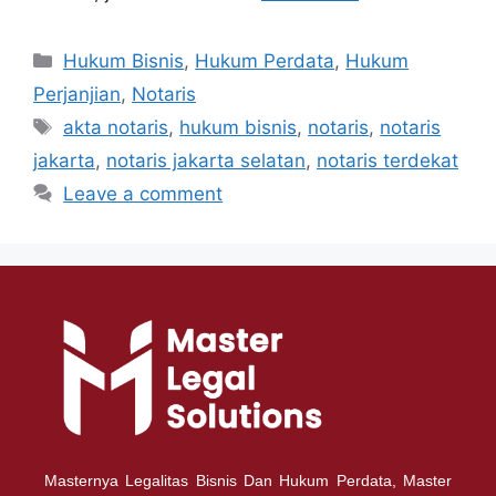
Hukum Bisnis
,
Hukum Perdata
,
Hukum
Perjanjian
,
Notaris
akta notaris
,
hukum bisnis
,
notaris
,
notaris
jakarta
,
notaris jakarta selatan
,
notaris terdekat
Leave a comment
Masternya Legalitas Bisnis Dan Hukum Perdata, Master