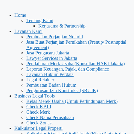
Home
Tentang Kami
Kerjasama & Partnership
Layanan Kami
Pembuatan Perjanjian Notariil
Jasa Buat Perjanjian Pernikahan (Prenup/ Postnuptial
Agreement)
Jasa Pengacara Jakarta
Lawyer Services in Jakarta
Pendaftaran Merk Usaha (Konsultan HAKI Jakarta)
Laporan Keuangan, Pajak, dan Compliance
Layanan Hukum Perdata
Legal Retainer
Pembuatan Badan Hukum
Pengurusan Izin Konstruksi (SBUJK)
Business Legal Tools
Kelas Merek Usaha (Untuk Perlindungan Merk)
Check KBLI
Check Merk
Check Nama Perusahaan
Check Zonasi
Kalkulator Legal Properti
Kalkulator Biaya Jual Beli Tanah (Biaya Notaris dan