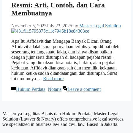
Resmi: Arti, Contoh, dan Cara
Membuatnya
November 5, 2025
July 23, 2025
by
Master Legal Solution
Apa Itu Affidavit dan Mengapa Banyak Dicari Orang
Affidavit adalah surat pernyataan tertulis yang dibuat oleh
seseorang tentang suatu fakta, dan isinya disampaikan
dengan jujur serta disumpah di hadapan pejabat resmi.
Pejabat yang dimaksud bisa notaris, hakim, atau pejabat
kedutaan. Affidavit dianggap sah dan memiliki kekuatan
hukum ketika sudah ditandatangani dan disumpah. Surat
ini umumnya …
Read more
Categories
Hukum Perdata
,
Notaris
Leave a comment
Masternya Legalitas Bisnis dan Hukum Perdata, Master Legal
Solution (Lawyer & Notary) offers comprehensive legal services,
we specialized in business law and civil law. Based in Jakarta.