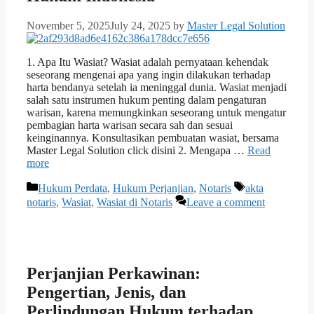
November 5, 2025
July 24, 2025
by
Master Legal Solution
1. Apa Itu Wasiat? Wasiat adalah pernyataan kehendak
seseorang mengenai apa yang ingin dilakukan terhadap
harta bendanya setelah ia meninggal dunia. Wasiat menjadi
salah satu instrumen hukum penting dalam pengaturan
warisan, karena memungkinkan seseorang untuk mengatur
pembagian harta warisan secara sah dan sesuai
keinginannya. Konsultasikan pembuatan wasiat, bersama
Master Legal Solution click disini 2. Mengapa …
Read
more
Categories
Tags
Hukum Perdata
,
Hukum Perjanjian
,
Notaris
akta
notaris
,
Wasiat
,
Wasiat di Notaris
Leave a comment
Perjanjian Perkawinan:
Pengertian, Jenis, dan
Perlindungan Hukum terhadap