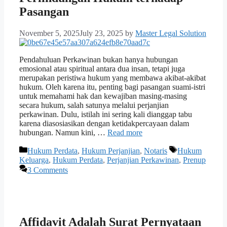
Pasangan
November 5, 2025
July 23, 2025
by
Master Legal Solution
Pendahuluan Perkawinan bukan hanya hubungan
emosional atau spiritual antara dua insan, tetapi juga
merupakan peristiwa hukum yang membawa akibat-akibat
hukum. Oleh karena itu, penting bagi pasangan suami-istri
untuk memahami hak dan kewajiban masing-masing
secara hukum, salah satunya melalui perjanjian
perkawinan. Dulu, istilah ini sering kali dianggap tabu
karena diasosiasikan dengan ketidakpercayaan dalam
hubungan. Namun kini, …
Read more
Categories
Tags
Hukum Perdata
,
Hukum Perjanjian
,
Notaris
Hukum
Keluarga
,
Hukum Perdata
,
Perjanjian Perkawinan
,
Prenup
3 Comments
Affidavit Adalah Surat Pernyataan