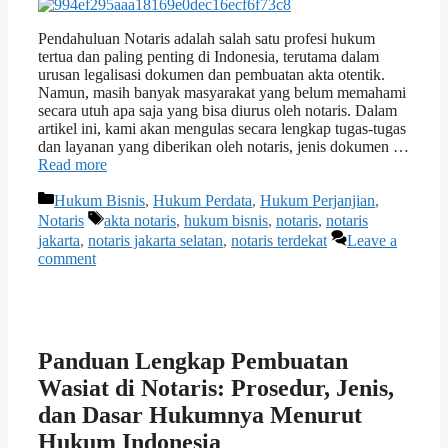
Pendahuluan Notaris adalah salah satu profesi hukum
tertua dan paling penting di Indonesia, terutama dalam
urusan legalisasi dokumen dan pembuatan akta otentik.
Namun, masih banyak masyarakat yang belum memahami
secara utuh apa saja yang bisa diurus oleh notaris. Dalam
artikel ini, kami akan mengulas secara lengkap tugas-tugas
dan layanan yang diberikan oleh notaris, jenis dokumen …
Read more
Categories
Hukum Bisnis
,
Hukum Perdata
,
Hukum Perjanjian
,
Tags
Notaris
akta notaris
,
hukum bisnis
,
notaris
,
notaris
jakarta
,
notaris jakarta selatan
,
notaris terdekat
Leave a
comment
Panduan Lengkap Pembuatan
Wasiat di Notaris: Prosedur, Jenis,
dan Dasar Hukumnya Menurut
Hukum Indonesia