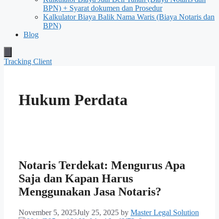
BPN) + Syarat dokumen dan Prosedur
Kalkulator Biaya Balik Nama Waris (Biaya Notaris dan
BPN)
Blog
Hamburger
Toggle
Tracking Client
Menu
Hukum Perdata
Notaris Terdekat: Mengurus Apa
Saja dan Kapan Harus
Menggunakan Jasa Notaris?
November 5, 2025
July 25, 2025
by
Master Legal Solution